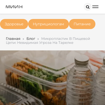
Search
Здоровье
Нутрициологам
Питание
Главная
Блог
Микропластик В Пищевой
Цепи: Невидимая Угроза На Тарелке